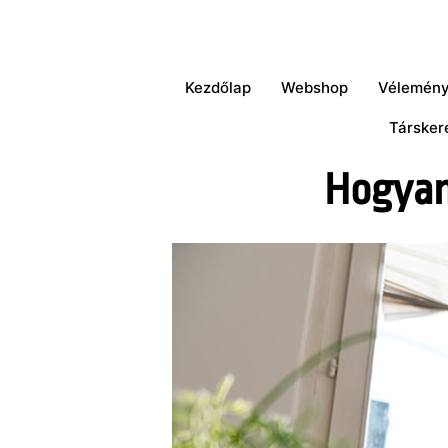
Kezdőlap
Webshop
Vélemén
Társker
Hogyan 