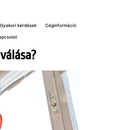
Gyakori kérdések
Céginformáció
apcsolat
iválása?