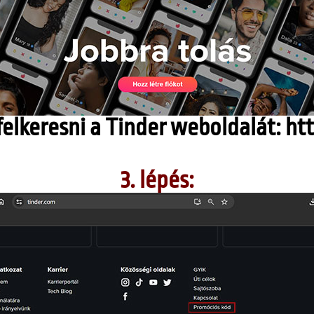
elkeresni a Tinder weboldalát: htt
3. lépés: