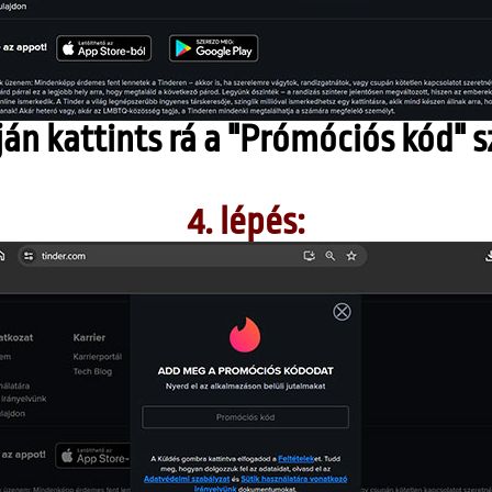
lján kattints rá a "Prómóciós kód" 
4. lépés: