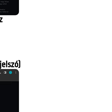
z
jelszó)