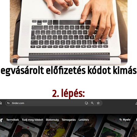
gvásárolt előfizetés kódot kimáso
2. lépés: