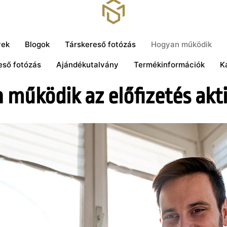
yek
Blogok
Társkereső fotózás
Hogyan működik
eső fotózás
Ajándékutalvány
Termékinformációk
K
működik az előfizetés akt