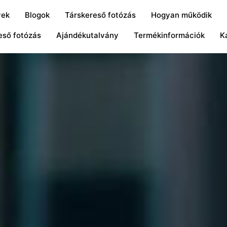
yek
Blogok
Társkereső fotózás
Hogyan működik
eső fotózás
Ajándékutalvány
Termékinformációk
K