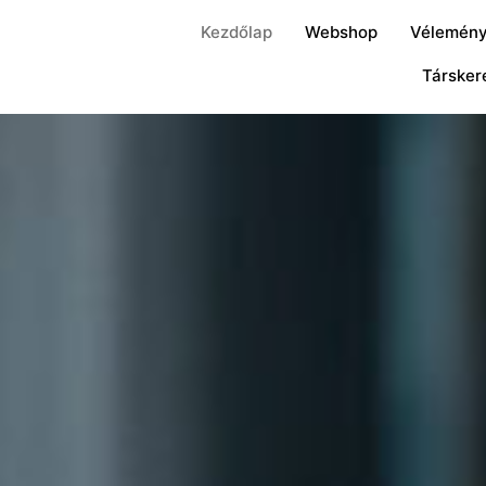
Kezdőlap
Webshop
Vélemén
Társker