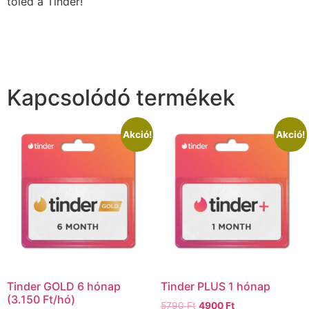
tőled a Tinder!
Kapcsolódó termékek
Akció!
Akció!
Tinder GOLD 6 hónap
Tinder PLUS 1 hónap
(3.150 Ft/hó)
5790
Ft
4900
Ft