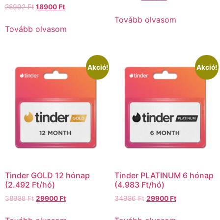
28992
Ft
18900
Ft
Tovább olvasom
Tovább olvasom
Akció!
Akció!
Tinder GOLD 12 hónap
Tinder PLATINUM 6 hónap
(2.492 Ft/hó)
(4.983 Ft/hó)
38988
Ft
29900
Ft
34986
Ft
29900
Ft