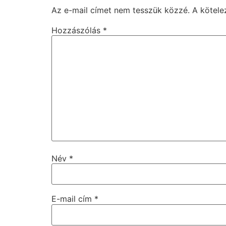
Az e-mail címet nem tesszük közzé.
A kötel
Hozzászólás
*
Név
*
E-mail cím
*