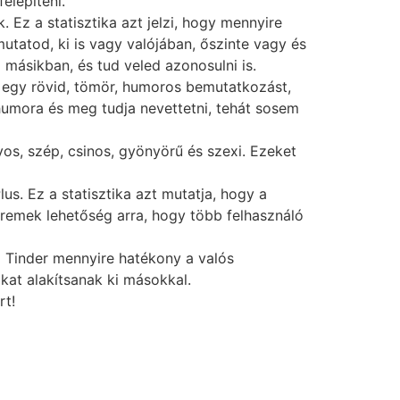
elépíteni.
Ez a statisztika azt jelzi, hogy mennyire
tatod, ki is vagy valójában, őszinte vagy és
másikban, és tud veled azonosulni is.
j egy rövid, tömör, humoros bemutatkozást,
humora és meg tudja nevettetni, tehát sosem
s, szép, csinos, gyönyörű és szexi. Ezeket
us. Ez a statisztika azt mutatja, hogy a
m remek lehetőség arra, hogy több felhasználó
a Tinder mennyire hatékony a valós
kat alakítsanak ki másokkal.
rt!