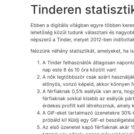
Tinderen statiszti
Ebben a digitális világban egyre többen kere
lehetőség közül tudunk választani és nagyobb
népszerű a Tinder, melyet 2012-ben indítottak
Nézzünk néhány statisztikát, amelyeket, ha i
A Tinder felhasználók átlagosan naponta
nap este 8 és 10 óra között van!
A nők legtöbbször csak azért használjá
előnyös, vonzó képeid, akkor könnyen fe
A férfiaknak 0,5% esélyük van arra, ho
férfiaknak sokkal kisebb az esélyük párt 
érdekes profilt kell létrehozniuk, amely 
A GIF-eket tartalmazó üzenetekre 30%-k
próbáld ki! Küldj egy GIF-et beszélgeté
Az első üzenetet kapó férfiaknak akár 1