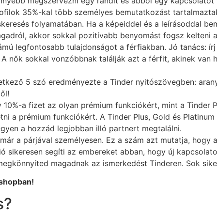
nnyebb megszervezni egy randit és abból egy kapcsolatot f
filok 35%-kal több személyes bemutatkozást tartalmaztak. 
eresés folyamatában. Ha a képeiddel és a leírásoddal bemu
dról, akkor sokkal pozitívabb benyomást fogsz kelteni a 
ámú legfontosabb tulajdonságot a férfiakban. Jó tanács: ír
 nők sokkal vonzóbbnak találják azt a férfit, akinek van 
etkező 5 szó eredményezte a Tinder nyitószövegben: aranyo
ől!
10%-a fizet az olyan prémium funkciókért, mint a Tinder Pl
zetni a prémium funkciókért. A Tinder Plus, Gold és Platinu
egyen a hozzád legjobban illó partnert megtalálni.
 már a párjával személyesen. Ez a szám azt mutatja, hogy 
ió sikeresen segíti az embereket abban, hogy új kapcsolato
megkönnyíted magadnak az ismerkedést Tinderen. Sok sike
bshopban!
s?