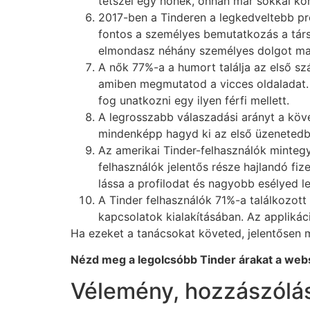
tetszel egy nőnek, onnan már sokkal kö
2017-ben a Tinderen a legkedveltebb pro
fontos a személyes bemutatkozás a társk
elmondasz néhány személyes dolgot maga
A nők 77%-a a humort találja az első sz
amiben megmutatod a vicces oldaladat. A
fog unatkozni egy ilyen férfi mellett.
A legrosszabb válaszadási arányt a köv
mindenképp hagyd ki az első üzenetedb
Az amerikai Tinder-felhasználók mintegy 
felhasználók jelentős része hajlandó fi
lássa a profilodat és nagyobb esélyed l
A Tinder felhasználók 71%-a találkozott
kapcsolatok kialakításában. Az applikác
Ha ezeket a tanácsokat követed, jelentősen 
Nézd meg a legolcsóbb Tinder árakat a we
Vélemény, hozzászólá