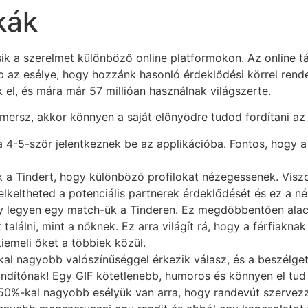
kák
sik a szerelmet különböző online platformokon. Az online t
 az esélye, hogy hozzánk hasonló érdeklődési körrel rendelk
 el, és mára már 57 millióan használnak világszerte.
smersz, akkor könnyen a saját előnyödre tudod fordítani az
 4-5-ször jelentkeznek be az applikációba. Fontos, hogy a
k a Tindert, hogy különböző profilokat nézegessenek. Visz
lkeltheted a potenciális partnerek érdeklődését és ez a n
gy legyen egy match-ük a Tinderen. Ez megdöbbentően alac
találni, mint a nőknek. Ez arra világít rá, hogy a férfiakna
kiemeli őket a többiek közül.
al nagyobb valószínűséggel érkezik válasz, és a beszélge
sindítónak! Egy GIF kötetlenebb, humoros és könnyen el tud 
50%-kal nagyobb esélyük van arra, hogy randevút szervezze