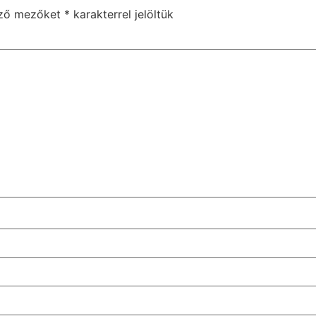
ező mezőket
*
karakterrel jelöltük