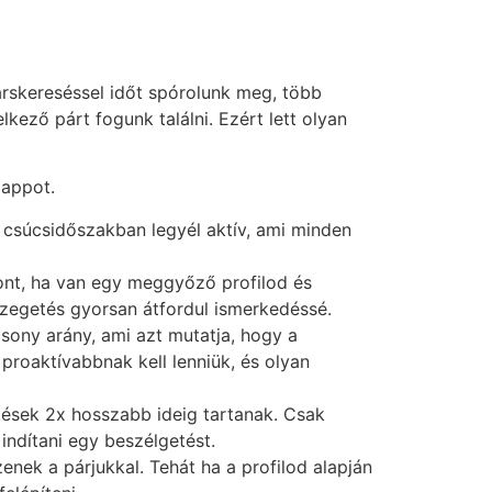
árskereséssel időt spórolunk meg, több
ező párt fogunk találni. Ezért lett olyan
 appot.
 csúcsidőszakban legyél aktív, ami minden
ont, ha van egy meggyőző profilod és
ézegetés gyorsan átfordul ismerkedéssé.
sony arány, ami azt mutatja, hogy a
k proaktívabbnak kell lenniük, és olyan
tések 2x hosszabb ideig tartanak. Csak
indítani egy beszélgetést.
nek a párjukkal. Tehát ha a profilod alapján